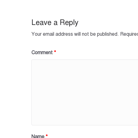
b
A
o
p
o
p
Leave a Reply
k
Your email address will not be published.
Require
Comment
*
Name
*