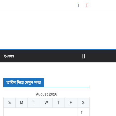
ই-পেপার
তারিখ দিয়ে দেখুন খবর
August 2026
S
M
T
W
T
F
S
1