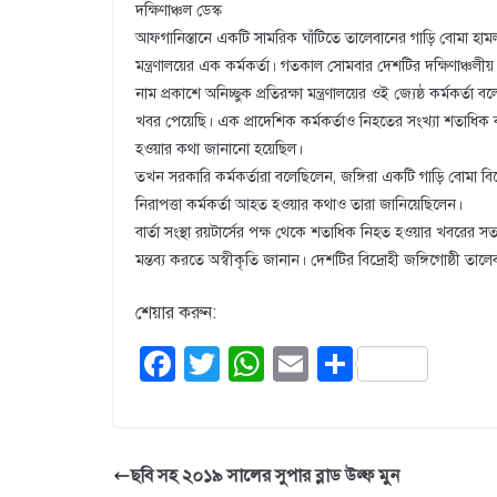
দক্ষিণাঞ্চল ডেস্ক
আফগানিস্তানে একটি সামরিক ঘাঁটিতে তালেবানের গাড়ি বোমা হামল
মন্ত্রণালয়ের এক কর্মকর্তা। গতকাল সোমবার দেশটির দক্ষিণাঞ্চল
নাম প্রকাশে অনিচ্ছুক প্রতিরক্ষা মন্ত্রণালয়ের ওই জ্যেষ্ঠ কর্মক
খবর পেয়েছি। এক প্রাদেশিক কর্মকর্তাও নিহতের সংখ্যা শতাধি
হওয়ার কথা জানানো হয়েছিল।
তখন সরকারি কর্মকর্তারা বলেছিলেন, জঙ্গিরা একটি গাড়ি বোমা বি
নিরাপত্তা কর্মকর্তা আহত হওয়ার কথাও তারা জানিয়েছিলেন।
বার্তা সংস্থা রয়টার্সের পক্ষ থেকে শতাধিক নিহত হওয়ার খবরের 
মন্তব্য করতে অস্বীকৃতি জানান। দেশটির বিদ্রোহী জঙ্গিগোষ্ঠী তাল
শেয়ার করুন:
F
T
W
E
S
a
wi
h
m
h
c
tt
at
ail
ar
e
er
s
e
ছবি সহ ২০১৯ সালের সুপার ব্লাড উল্ফ মুন