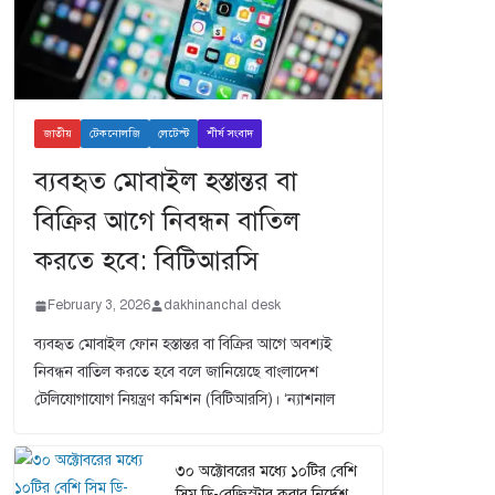
জাতীয়
টেকনোলজি
লেটেস্ট
শীর্ষ সংবাদ
ব্যবহৃত মোবাইল হস্তান্তর বা
বিক্রির আগে নিবন্ধন বাতিল
করতে হবে: বিটিআরসি
February 3, 2026
dakhinanchal desk
ব্যবহৃত মোবাইল ফোন হস্তান্তর বা বিক্রির আগে অবশ্যই
নিবন্ধন বাতিল করতে হবে বলে জানিয়েছে বাংলাদেশ
টেলিযোগাযোগ নিয়ন্ত্রণ কমিশন (বিটিআরসি)। ‘ন্যাশনাল
৩০ অক্টোবরের মধ্যে ১০টির বেশি
সিম ডি-রেজিস্টার করার নির্দেশ