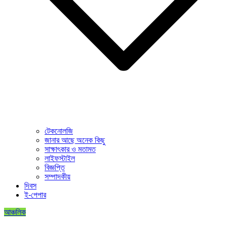
টেকনোলজি
জানার আছে অনেক কিছু
সাক্ষাৎকার ও মতামত
লাইফস্টাইল
বিজ্ঞপ্তি
সম্পাদকীয়
দিবস
ই-পেপার
আঞ্চলিক