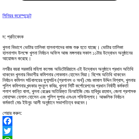
সিনিয়র করেস্পন্ডেন্ট
দ: প্রতিবেদক
খুলনা বিভাগে ভোটার তালিকা হালনাগাদের কাজ শুরু হতে যাচ্ছে। ভোটার তালিকা
হালনাগাদ উলক্ষে খুলনা নির্বাচন অফিস আজ মঙ্গলবার সকাল ১১টায় উদ্বোধন অনুষ্ঠানের
আয়োজন করেছে।
নগরীর বয়রা সরকারি মহিলা কলেজ অডিটোরিয়ামে এই উদ্বোধন অনুষ্ঠানে প্রধান অতিথি
থাকবেন খুলনার বিভাগীয় কমিশনার লোকমান হোসেন মিয়া। বিশেষ অতিথি থাকবেন
নির্বাচন কমিশন সচিবালয়ের যুগ্মসচিব (প্রশানস ও অর্থ) মোঃ কামাল উদ্দিন বিশ্বাস, খুলনার
পুলিশ কমিশনার খন্দকার লুৎফুল কবির, খুলনা সিটি কর্পোরেশনের প্রধান নির্বাহী কর্মকর্তা
পলাশ কান্তি বালা, খুলনা রেঞ্জের অতিরিক্ত ডিআইজি মোঃ হাবিবুর রহমান, জেলা প্রশাসক
মোহাম্মদ হেলাল হোসেন এবং পুলিশ সুপার এসএম শফিউল্লাহ। আঞ্চলিক নির্বাচন
কর্মকর্তা মোঃ ইউনুচ আলী অনুষ্ঠানে সভাপতিত্ব করবেন।
শেয়ার করুন:
Facebook