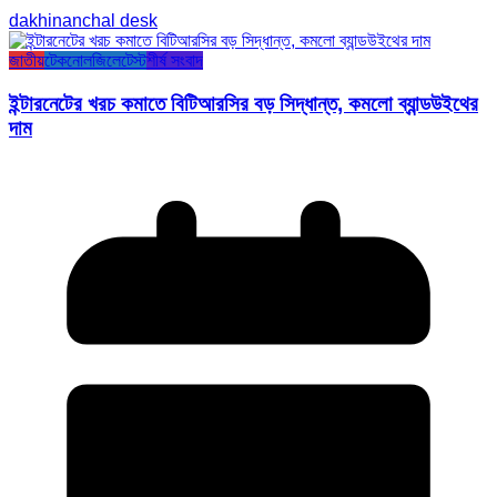
dakhinanchal desk
জাতীয়
টেকনোলজি
লেটেস্ট
শীর্ষ সংবাদ
ইন্টারনেটের খরচ কমাতে বিটিআরসির বড় সিদ্ধান্ত, কমলো ব্যান্ডউইথের
দাম