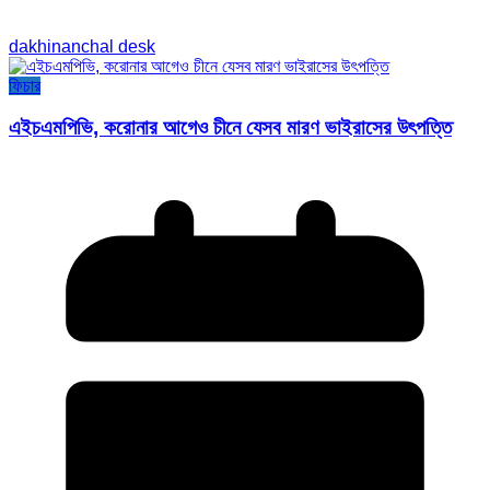
dakhinanchal desk
ফিচার
এইচএমপিভি, করোনার আগেও চীনে যেসব মারণ ভাইরাসের উৎপত্তি