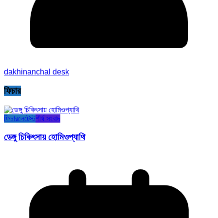
dakhinanchal desk
ফিচার
ফিচার
লেটেস্ট
শীর্ষ সংবাদ
ডেঙ্গু চিকিৎসায় হোমিওপ্যাথি