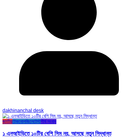
dakhinanchal desk
জাতীয়
টেকনোলজি
লেটেস্ট
শীর্ষ সংবাদ
১ এনআইডিতে ১০টির বেশি সিম নয়, আসছে নতুন সিদ্ধান্ত