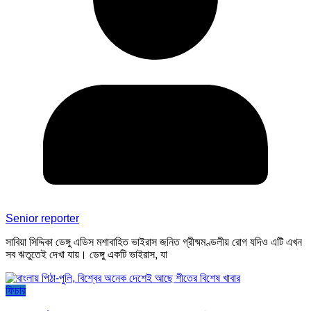
Senior reporter
সাবিয়া সিদ্দিকা ডেঙ্গু এডিস মশাবাহিত ভাইরাস জনিত গ্রীষ্মমণ্ডলীয় রোগ যদিও এটি এখন
সব ঋতুতেই দেখা যায়। ডেঙ্গু একটি ভাইরাস, যা
ফিচার