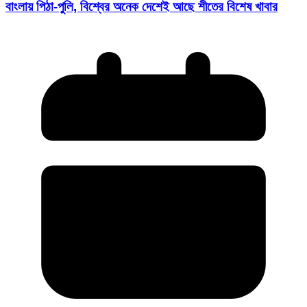
বাংলায় পিঠা-পুলি, বিশ্বের অনেক দেশেই আছে শীতের বিশেষ খাবার