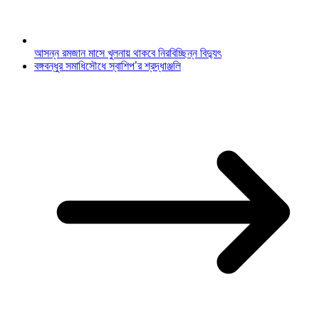
আসন্ন রমজান মাসে খুলনায় থাকবে নিরবিচ্ছিন্ন বিদ্যুৎ
বঙ্গবন্ধুর সমাধিসৌধে স্বাশিপ’র শ্রদ্ধাঞ্জলি