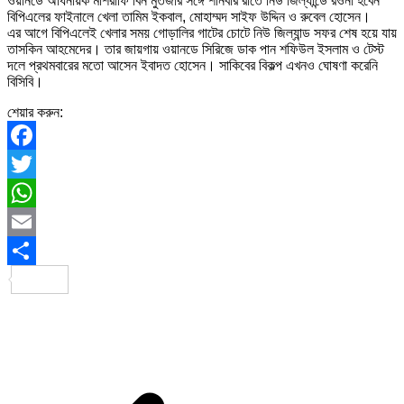
ওয়ানডে অধিনায়ক মাশরাফি বিন মুর্তজার সঙ্গে শনিবার রাতে নিউ জিল্যান্ডে রওনা হবেন
বিপিএলের ফাইনালে খেলা তামিম ইকবাল, মোহাম্মদ সাইফ উদ্দিন ও রুবেল হোসেন।
এর আগে বিপিএলেই খেলার সময় গোড়ালির গাটের চোটে নিউ জিল্যান্ড সফর শেষ হয়ে যায়
তাসকিন আহমেদের। তার জায়গায় ওয়ানডে সিরিজে ডাক পান শফিউল ইসলাম ও টেস্ট
দলে প্রথমবারের মতো আসেন ইবাদত হোসেন। সাকিবের বিকল্প এখনও ঘোষণা করেনি
বিসিবি।
শেয়ার করুন:
Facebook
Twitter
WhatsApp
Email
Share