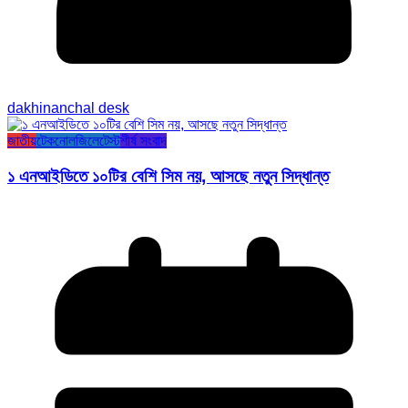
dakhinanchal desk
জাতীয়
টেকনোলজি
লেটেস্ট
শীর্ষ সংবাদ
১ এনআইডিতে ১০টির বেশি সিম নয়, আসছে নতুন সিদ্ধান্ত