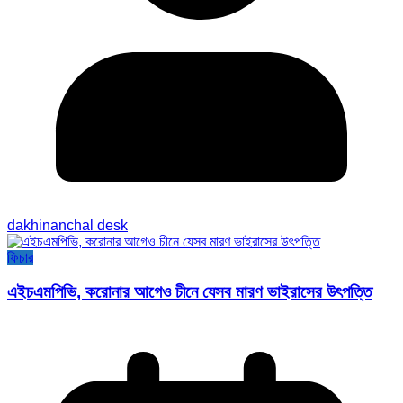
dakhinanchal desk
ফিচার
এইচএমপিভি, করোনার আগেও চীনে যেসব মারণ ভাইরাসের উৎপত্তি