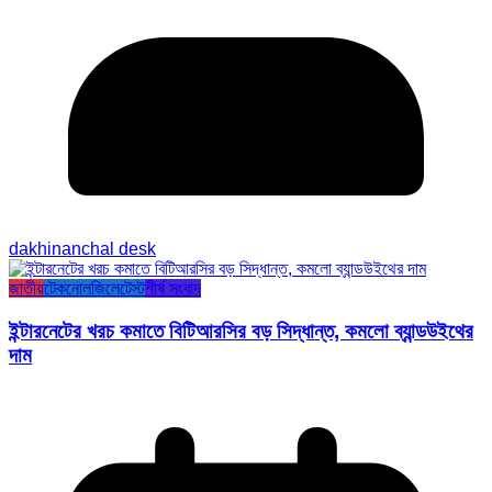
dakhinanchal desk
জাতীয়
টেকনোলজি
লেটেস্ট
শীর্ষ সংবাদ
ইন্টারনেটের খরচ কমাতে বিটিআরসির বড় সিদ্ধান্ত, কমলো ব্যান্ডউইথের
দাম