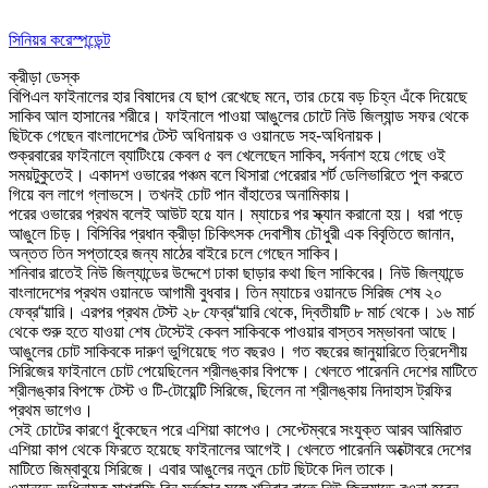
সিনিয়র করেস্পন্ডেন্ট
ক্রীড়া ডেস্ক
বিপিএল ফাইনালের হার বিষাদের যে ছাপ রেখেছে মনে, তার চেয়ে বড় চিহ্ন এঁকে দিয়েছে
সাকিব আল হাসানের শরীরে। ফাইনালে পাওয়া আঙুলের চোটে নিউ জিল্যান্ড সফর থেকে
ছিটকে গেছেন বাংলাদেশের টেস্ট অধিনায়ক ও ওয়ানডে সহ-অধিনায়ক।
শুক্রবারের ফাইনালে ব্যাটিংয়ে কেবল ৫ বল খেলেছেন সাকিব, সর্বনাশ হয়ে গেছে ওই
সময়টুকুতেই। একাদশ ওভারের পঞ্চম বলে থিসারা পেরেরার শর্ট ডেলিভারিতে পুল করতে
গিয়ে বল লাগে গ্লাভসে। তখনই চোট পান বাঁহাতের অনামিকায়।
পরের ওভারের প্রথম বলেই আউট হয়ে যান। ম্যাচের পর স্ক্যান করানো হয়। ধরা পড়ে
আঙুলে চিড়। বিসিবির প্রধান ক্রীড়া চিকিৎসক দেবাশীষ চৌধুরী এক বিবৃতিতে জানান,
অন্তত তিন সপ্তাহের জন্য মাঠের বাইরে চলে গেছেন সাকিব।
শনিবার রাতেই নিউ জিল্যান্ডের উদ্দেশে ঢাকা ছাড়ার কথা ছিল সাকিবের। নিউ জিল্যান্ডে
বাংলাদেশের প্রথম ওয়ানডে আগামী বুধবার। তিন ম্যাচের ওয়ানডে সিরিজ শেষ ২০
ফেব্র“য়ারি। এরপর প্রথম টেস্ট ২৮ ফেব্র“য়ারি থেকে, দ্বিতীয়টি ৮ মার্চ থেকে। ১৬ মার্চ
থেকে শুরু হতে যাওয়া শেষ টেস্টেই কেবল সাকিবকে পাওয়ার বাস্তব সম্ভাবনা আছে।
আঙুলের চোট সাকিবকে দারুণ ভুগিয়েছে গত বছরও। গত বছরের জানুয়ারিতে ত্রিদেশীয়
সিরিজের ফাইনালে চোট পেয়েছিলেন শ্রীলঙ্কার বিপক্ষে। খেলতে পারেননি দেশের মাটিতে
শ্রীলঙ্কার বিপক্ষে টেস্ট ও টি-টোয়েন্টি সিরিজে, ছিলেন না শ্রীলঙ্কায় নিদাহাস ট্রফির
প্রথম ভাগেও।
সেই চোটের কারণে ধুঁকেছেন পরে এশিয়া কাপেও। সেপ্টেম্বরে সংযুক্ত আরব আমিরাত
এশিয়া কাপ থেকে ফিরতে হয়েছে ফাইনালের আগেই। খেলতে পারেননি অক্টোবরে দেশের
মাটিতে জিম্বাবুয়ে সিরিজে। এবার আঙুলের নতুন চোট ছিটকে দিল তাকে।