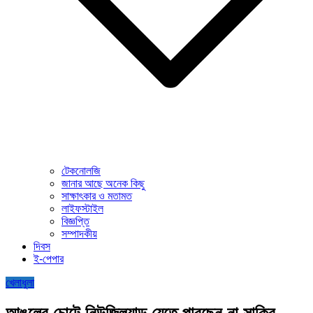
টেকনোলজি
জানার আছে অনেক কিছু
সাক্ষাৎকার ও মতামত
লাইফস্টাইল
বিজ্ঞপ্তি
সম্পাদকীয়
দিবস
ই-পেপার
খেলাধুলা
আঙুলের চোটে নিউজিল্যান্ড যেতে পারছেন না সাকিব