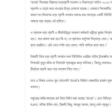
‘হাওয়া’ সিনেমার বিরুদ্ধে বন্যপ্রাণী সংরক্ষণ ও নিরাপত্তা আইন -২০১
প্রদর্শন ও হত্যা করে খাওয়ার চিত্র দেখানো হয়েছে। একারণে সিনেমাটির 
কারণে বন বিভাগের বন্য প্রাণী অপরাধ দমনের চার সদস্যের একটি ইউনিট 
অমান্য করা হয়েছে এই ছবিতে।
এ প্রসঙ্গে বন্য প্রাণী ও জীববৈচিত্র্য সংরক্ষণ কর্মকর্তা রথীন্দ্র কুমা
হবে। পরে মামলা করা হবে কি না, সে ব্যাপারে কর্তৃপক্ষ সিদ্ধান্ত নেবে
রাখা হয়েছিল। এটা দেখে দর্শক ধরে নেবেন, পাখি আটকে রাখা যাবে।’
বিষয়টি নিয়ে বন্য প্রাণী অপরাধ দমন ইউনিটের ওয়াইল্ড লাইফ ইন্সপেক্টর
সিগারেট মৃত্যু ঘটায় বা সিগারেট স্বাস্থ্যের জন্য ক্ষতিকর। কিন্তু ত
ঠিকঠাক যাচাই করে পরে পদক্ষেপ নিতে হবে।’
তবে এ বিষয়ে এখনও মুখ খোলেননি ‘হাওয়া’র নির্মাতা মেজবাউর রহমান সুম
বলবেন।
সমুদ্রের মাঝি-মাল্লার গল্প নিয়ে নির্মাণ করা হয়েছে ‘হাওয়া’। এতে বিভি
মণ্ডল, নাসির উদ্দিন খান, রিজভী রিজু, মাহমুদ আলম, বাবলু বোস প্রমুখ।