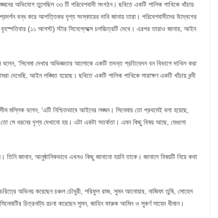
২ লঙ্ঘনের অভিযোগ তুলেছিল ৩৩ টি পরিবেশবাদী সংগঠন। ছবিতে একটি শালিক পাখিকে খাঁচায়
প্রদর্শন বন্ধ করে আপত্তিকর দৃশ্য সংস্কারের দাবি জানায় তারা। পরিবেশবাদীদের উদ্বেগের
বৃহস্পতিবার (১১ আগস্ট) স্টার সিনেপ্লেক্সে চলচ্চিত্রটি দেখে। এরপর তারাও জানায়, আইন
র বিশ্বাস বলেন, ‘সিনেমা দেখার অভিজ্ঞতার আলোকে একটি তদন্ত প্রতিবেদন বন বিভাগে দাখিল করা
। আমরা দেখেছি, আইন লঙ্ঘিত হয়েছে। ছবিতে একটি শালিক পাখিকে সারাক্ষণ একটি খাঁচায় বন্দী
 অসীম মল্লিক বলেন, ‘এটি নিশ্চিতভাবে আইনের লঙ্ঘন। সিনেমায় তো প্রথমেই বলা হয়েছে,
ারপরও তো সে ধরনের দৃশ্য দেখানো হয়। এটা একটা সতর্কতা। এমন কিছু বিষয় আছে, যেগুলো
ন। তিনি জানান, আনুষ্ঠানিকভাবে এখনও কিছু জানানো হয়নি তাকে। জানালে বিষয়টি নিয়ে কথা
ন্ন চরিত্রে অভিনয় করেছেন চঞ্চল চৌধুরী, শরিফুল রাজ, সুমন আনোয়ার, নাজিফা তুষি, সোহেল
 সিনেমাটির চিত্রনাট্য রচনা করেছেন সুমন, জাহিন ফারুক আমিন ও সুকর্ণ সাহেদ ধীমান।