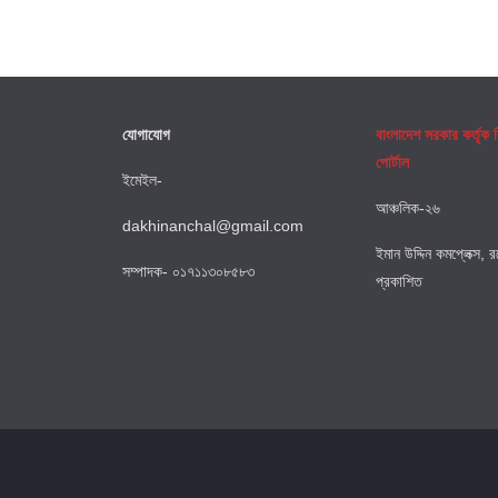
যোগাযোগ
বাংলাদেশ সরকার কর্তৃক
পোর্টাল
ইমেইল-
আঞ্চলিক-২৬
dakhinanchal@gmail.com
ইমান উদ্দিন কমপ্লেক্স, 
সম্পাদক- ০১৭১১৩০৮৫৮৩
প্রকাশিত