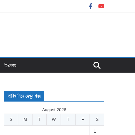
ই-পেপার
তারিখ দিয়ে দেখুন খবর
August 2026
S
M
T
W
T
F
S
1