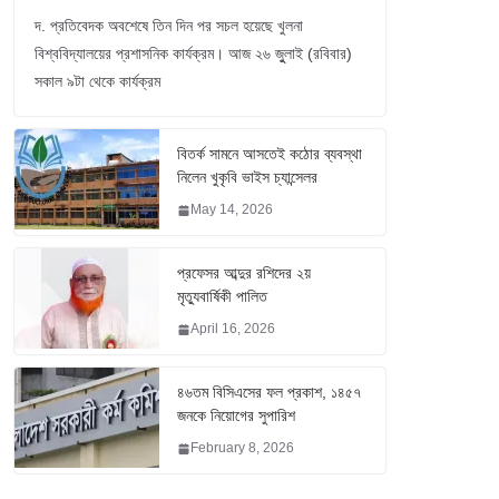
দ. প্রতিবেদক অবশেষে তিন দিন পর সচল হয়েছে খুলনা
বিশ্ববিদ্যালয়ের প্রশাসনিক কার্যক্রম। আজ ২৬ জুুলাই (রবিবার)
সকাল ৯টা থেকে কার্যক্রম
বিতর্ক সামনে আসতেই কঠোর ব্যবস্থা
নিলেন খুকৃবি ভাইস চ্যান্সেলর
May 14, 2026
প্রফেসর আব্দুর রশিদের ২য়
মৃত্যুবার্ষিকী পালিত
April 16, 2026
৪৬তম বিসিএসের ফল প্রকাশ, ১৪৫৭
জনকে নিয়োগের সুপারিশ
February 8, 2026