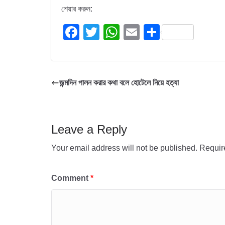
শেয়ার করুন:
F
T
W
E
S
a
wi
h
m
h
c
tt
at
ail
ar
e
er
s
e
জন্মদিন পালন করার কথা বলে হোটেলে নিয়ে হত্যা
b
A
o
p
o
p
Leave a Reply
k
Your email address will not be published.
Requir
Comment
*