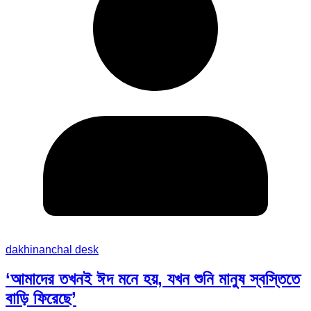
dakhinanchal desk
‘আমাদের তখনই ঈদ মনে হয়, যখন শুনি মানুষ স্বস্তিতে
বাড়ি ফিরেছে’