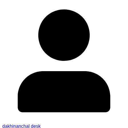
dakhinanchal desk