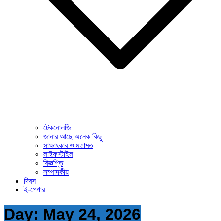
টেকনোলজি
জানার আছে অনেক কিছু
সাক্ষাৎকার ও মতামত
লাইফস্টাইল
বিজ্ঞপ্তি
সম্পাদকীয়
দিবস
ই-পেপার
Day:
May 24, 2026