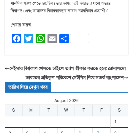
মানসিক যন্ত্রণা পেতে হয়েছিল। তার ভাষ্য, ‘এই ভারত এখনো অত্যন্ত
নিরাপদ। এবং আমাদের বিচারব্যাবস্থার কারণে ন্যায়বিচার প্রত্যাশী।’
শেয়ার করুন:
F
T
W
E
S
a
wi
h
m
h
c
tt
at
ail
ar
e
er
s
e
নেইমার বিশ্বকাপ খেলতে চাইলে ত্যাগ স্বীকার করতে হবে: রোনালদো
b
A
ভারতের প্রতিকূল পরিবেশে সেটপিস নিয়ে সতর্ক বাংলাদেশ
o
p
তারিখ দিয়ে দেখুন খবর
o
p
August 2026
k
S
M
T
W
T
F
S
1