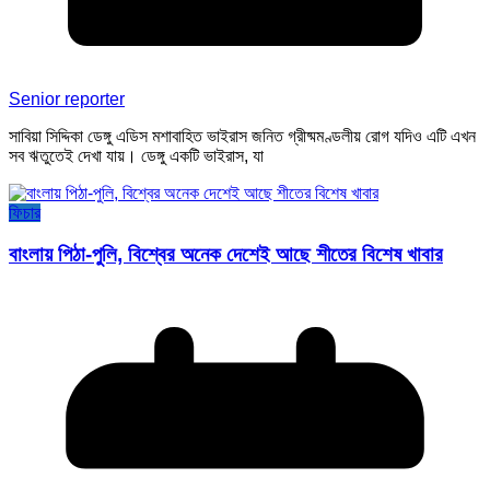
Senior reporter
সাবিয়া সিদ্দিকা ডেঙ্গু এডিস মশাবাহিত ভাইরাস জনিত গ্রীষ্মমণ্ডলীয় রোগ যদিও এটি এখন
সব ঋতুতেই দেখা যায়। ডেঙ্গু একটি ভাইরাস, যা
ফিচার
বাংলায় পিঠা-পুলি, বিশ্বের অনেক দেশেই আছে শীতের বিশেষ খাবার