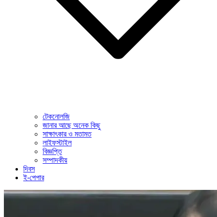
টেকনোলজি
জানার আছে অনেক কিছু
সাক্ষাৎকার ও মতামত
লাইফস্টাইল
বিজ্ঞপ্তি
সম্পাদকীয়
দিবস
ই-পেপার