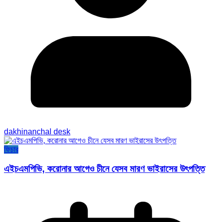
dakhinanchal desk
ফিচার
এইচএমপিভি, করোনার আগেও চীনে যেসব মারণ ভাইরাসের উৎপত্তি