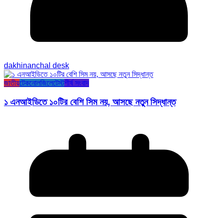
dakhinanchal desk
জাতীয়
টেকনোলজি
লেটেস্ট
শীর্ষ সংবাদ
১ এনআইডিতে ১০টির বেশি সিম নয়, আসছে নতুন সিদ্ধান্ত