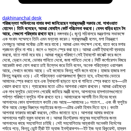
dakhinanchal desk
পরিচ্ছন্নতা অভিযানের নামার কথা জানিয়েছেন স্বাস্থ্যমন্ত্রী সরদার মো. সাখাওয়াত
হোসেন। তিনি বলেছেন, আমরা মোবাইল কোর্ট পরিচালনা করবো। যেসব বাড়ির ছাদে টব
আছে, সেগুলো পরিষ্কার রাখতে হবে।
মঙ্গলবার (২ জুন) সচিবালয়ে মন্ত্রণালয় সভাকক্ষে
এক সংবাদ সম্মেলনে তিনি এমন মন্তব্য করেন। স্বাস্থ্যমন্ত্রী বলেন, মশা নিয়ন্ত্রণে
দেশজুড়ে আমরা সর্বোচ্চ চেষ্টা করে যাবো। আমরা এমন পদক্ষেপ নেবো, যাতে করে মশার
প্রজনন বৃদ্ধি না পায়। জলে ও স্থলে স্প্রে করা হবে। আমরা একটি ট্যাবলেট ব্যবহার
করবো, যাতে লার্ভা মরে যায়। আমরা প্রচুর পরিমাণে সেই ট্যাবলেট কালেক্ট করে জলে
দেবো, ড্রেনে দেবো, ডোবার পানিতে দেবো, জমা পানিতে দেবো। সিটি কর্পোরেশন বিষয়ে
আরেকটা কথা যোগ করতে চাই উল্লেখ করে তিনি বলেন, অনেক পরিত্যক্ত ওয়াশরুম
আছে, সেখানে কমোড আছে। ওই কমোডে কিন্তু পানি জমে থাকে। হাজার হাজার মশা
কিন্তু সন্ধ্যায় ওড়ে। এই পরিত্যক্ত ওয়াশরুমগুলো খুঁজতে হবে, ওইগুলোর ভেতরে
আমাদের স্প্রে করতে হবে এবং ট্যাবলেট ছাড়তে হবে বা পানিতে স্প্রে করতে হবে—এটা
খেয়াল রাখতে হবে। গ্যারেজের মতো এটাও আপনারা খেয়াল রাখবেন। আমরা এরইমধ্যে
এক লাখ ফ্লুইড ডোনেশন পেয়েছি জানিয়ে মন্ত্রী বলেন, আপনাদের হাসপাতালগুলোতে
পর্যাপ্ত পরিমাণে ফ্লুইড স্টক রাখতে হবে। আমাদেরকে আগামী তিন দিনের মধ্যে
আপনাদের কোন হাসপাতালে কতটা বেড আছে—আমাদের ১০ শতাংশ… এবং কী ফ্লুইড
স্টক আছে ডেঙ্গুর বিরুদ্ধে লড়াইয়ের জন্য—এটার একটা হিসাব দিতে হবে। কতটা
আপনারা ফারদার কালেক্ট করবেন, সেটাও জানাতে হবে। আপনারা আমার কথাকে
আপনাদের প্রতি হুকুম ভাববেন না। আমরা ডিস্ট্রেসড মানুষের সহযোগিতার জন্য
আপনাদের কাছে সহযোগিতা চাইছি। সেই সহযোগিতার আহ্বানটা অনেকটা নির্দেশের
পর্যায়ে পড়ে, কিন্তু ডোন্ট ট্রিট ইট অ্যাজ ইনস্ট্রাকশন—ইট ইজ অ্যা রিকুয়েস্ট, হাম্বল