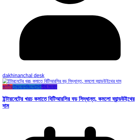
dakhinanchal desk
জাতীয়
টেকনোলজি
লেটেস্ট
শীর্ষ সংবাদ
ইন্টারনেটের খরচ কমাতে বিটিআরসির বড় সিদ্ধান্ত, কমলো ব্যান্ডউইথের
দাম