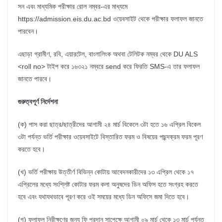
সন এবং মাধ্যমিক পরীক্ষার রোল নম্বর-এর মাধ্যমে
https://admission.eis.du.ac.bd ওয়েবসাইট থেকে পরীক্ষার ফলাফল জানতে
পারবেন।
এছাড়া গ্রামীণ, রবি, এয়ারটেল, বাংলালিংক অথবা টেলিটক নম্বর থেকে DU ALS
<roll no> টাইপ করে ১৬৩২১ নম্বরে send করে ফিরতি SMS-এ তার ফলাফল
জানতে পারবে।
গুরুত্বপূর্ণ নির্দেশনা
(ক) পাস করা ছাত্র/ছাত্রীদের আগামী ২৪ মার্চ বিকেলে ৩টা হতে ১৬ এপ্রিল বিকেল
৩টা পর্যন্ত ভর্তি পরীক্ষার ওয়েবসাইটে বিস্তারিত ফরম ও বিষয়ের পছন্দক্রম ফরম পূরণ
করতে হবে।
(খ) ভর্তি পরীক্ষায় উত্তীর্ণ বিভিন্ন কোটায় আবেদনকারীদের ১৩ এপ্রিল থেকে ১৭
এপ্রিলের মধ্যে সংশ্লিষ্ট কোটার ফরম কলা অনুষদের ডিন অফিস হতে সংগ্রহ করতে
হবে এবং যথাযথভাবে পূরণ করে ওই সময়ের মধ্যে ডিন অফিসে জমা দিতে হবে।
(গ) ফলাফল নিরীক্ষণের জন্য ফি প্রদান সাপেক্ষে আগামী ০৯ মার্চ থেকে ১৩ মার্চ পর্যন্ত