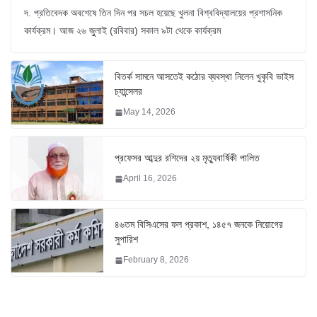
দ. প্রতিবেদক অবশেষে তিন দিন পর সচল হয়েছে খুলনা বিশ্ববিদ্যালয়ের প্রশাসনিক
কার্যক্রম। আজ ২৬ জুুলাই (রবিবার) সকাল ৯টা থেকে কার্যক্রম
বিতর্ক সামনে আসতেই কঠোর ব্যবস্থা নিলেন খুকৃবি ভাইস
চ্যান্সেলর
May 14, 2026
প্রফেসর আব্দুর রশিদের ২য় মৃত্যুবার্ষিকী পালিত
April 16, 2026
৪৬তম বিসিএসের ফল প্রকাশ, ১৪৫৭ জনকে নিয়োগের
সুপারিশ
February 8, 2026