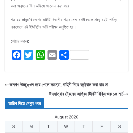
কলা অনুষদের ডিন অফিসে আবেদন করা যাবে।
গত ২৫ জানুয়ারি দেশের আটটি বিভাগীয় শহরে বেলা ১১টা থেকে সাড়ে ১২টা পর্যন্ত
একযোগে এই ইউনিটের ভর্তি পরীক্ষা অনুষ্ঠিত হয়।
শেয়ার করুন:
F
T
W
E
S
a
wi
h
m
h
c
tt
at
ail
ar
e
er
s
e
জনগণ উচ্ছৃঙ্খল হয়ে গেলে সমস্যা, বাহিনী দিয়ে কন্ট্রোল করা যায় না
b
A
ঈদযাত্রার ট্রেনের অগ্রিম টিকিট বিক্রি শুরু ১৪ মার্চ
o
p
তারিখ দিয়ে দেখুন খবর
o
p
August 2026
k
S
M
T
W
T
F
S