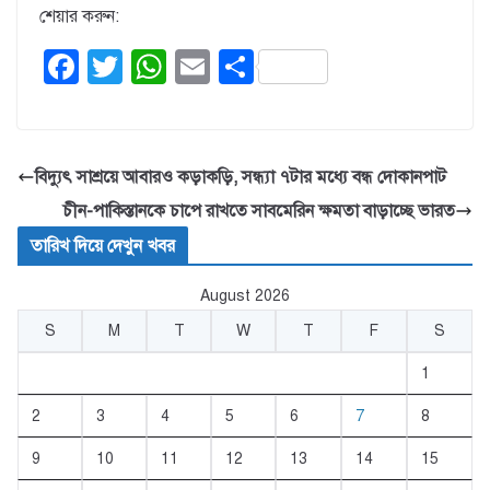
শেয়ার করুন:
F
T
W
E
S
a
wi
h
m
h
c
tt
at
ail
ar
e
er
s
e
বিদ্যুৎ সাশ্রয়ে আবারও কড়াকড়ি, সন্ধ্যা ৭টার মধ্যে বন্ধ দোকানপাট
b
A
চীন-পাকিস্তানকে চাপে রাখতে সাবমেরিন ক্ষমতা বাড়াচ্ছে ভারত
o
p
তারিখ দিয়ে দেখুন খবর
o
p
August 2026
k
S
M
T
W
T
F
S
1
2
3
4
5
6
7
8
9
10
11
12
13
14
15