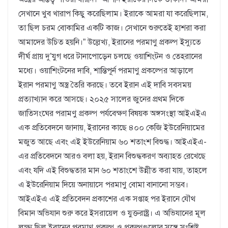
সেখানে খুব খারাপ কিছু করেছিলাম। ইরাকে আমরা যা করেছিলাম,
তা ছিল চরম বোকামির একটি কাজ। সেখানে শুরুতেই হাশরা করা
আমাদের উচিত হয়নি।” উল্লেখ্য, ইরানের পরমাণু প্রকল্প ইস্যুতে
দীর্ঘ প্রায় দু’যুগ ধরে টানাপোড়েন চলছে ওয়াশিংটন ও তেহরানের
মধ্যে। ওয়াশিংটনের দাবি, শান্তিপূর্ন পরমাণু প্রকল্পের আড়ালে
ইরান পরমাণু অস্ত্র তৈরি করছে। তবে ইরান এই দাবি সবসময়
প্রত্যাখ্যান করে আসছে। ২০২৫ সালের জুনের প্রথম দিকে
জাতিসংঘের পরামণু প্রকল্প পর্যবেক্ষণ বিষয়ক অঙ্গসংস্থা আইএইএ
এক প্রতিবেদনে জানায়, ইরানের কাছে ৪০০ কেজি ইউরেনিয়ামের
মজুত আছে এবং এই ইউরেনিয়াম ৬০ শতাংশ বিশুদ্ধ। আইএইএ-
এর প্রতিবেদনে আরও বলা হয়, ইরান বিশুদ্ধকরণ অব্যাহত রেখেছে
এবং যদি এই বিশুদ্ধতার মান ৬০ শতাংশে উন্নীত করা যায়, তাহলে
এ ইউরেনিয়াম দিয়ে অনায়াসে পরমাণু বোমা বানানো সম্ভব।
আইএইএ এই প্রতিবেদন প্রকাশের এক সপ্তাহ পর ইরানে যৌথ
বিমান অভিযান শুরু করে ইসরায়েল ও যুক্তরাষ্ট্র। এ অভিযানের মূল
লক্ষ্য ছিল ইরানের পরমাণু প্রকল্প ও প্রকল্পগুলোর সঙ্গে সংশ্লিষ্ট