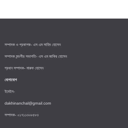
সম্পাদক ও প্রকাশক- এস এম সাহিদ হোসেন
সম্পাদক মন্ডলীর সভাপতি- এস এম জাকির হোসেন
প্রধান সম্পাদক- মারুফ হোসেন
যোগাযোগ
ইমেইল-
dakhinanchal@gmail.com
সম্পাদক- ০১৭১১৩০৮৫৮৩