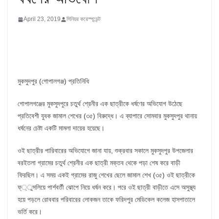
April 23, 2019
সিনিয়র করেস্পন্ডেন্ট
মুকসুদপুর (গোপালগঞ্জ) প্রতিনিধি
গোপালগঞ্জের মুকসুদপুরে চতুর্থ শ্রেনীর এক ছাত্রীকে ধর্ষণের অভিযোগ উঠেছে
প্রতিবেশী যুবক জামাল শেখের (৩৫) বিরুদ্ধে। এ ব্যাপারে সোমবার মুকসুদপুর থানায়
ধর্ষনের চেষ্টা একটি মামলা দায়ের হয়েছে।
ওই ছাত্রীর পারিবারের অভিযোগে জানা যায়, শুক্রবার সকালে মুকসুদপুর উপজেলার
বরইতলা গ্রামের চতুর্থ শ্রেনীর এক ছাত্রী মক্তব থেকে পড়া শেষ করে বাড়ী
ফিরছিল। এ সময় একই গ্রামের রাজু শেখের ছেলে জামাল শেখ (৩৫) ওই ছাত্রীকে
ফ্্ুসলিয়ে পার্শবর্তী ঝোপে নিয়ে ধর্ষন করে। পরে ওই ছাত্রী বাড়ীতে এসে অসুস্থ্য
হয়ে পড়লে রোববার পরিবারের লোকজন তাকে ফরিদপুর মেডিকেল কলেজ হাসপাতালে
ভর্তি করে।