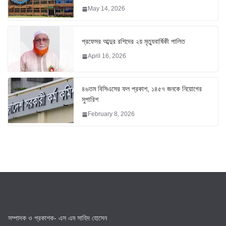
May 14, 2026
প্রফেসর আব্দুর রশিদের ২য় মৃত্যুবার্ষিকী পালিত
April 16, 2026
৪৬তম বিসিএসের ফল প্রকাশ, ১৪৫৭ জনকে নিয়োগের
সুপারিশ
February 8, 2026
সম্পাদক ও প্রকাশক- এস এম সাহিদ হোসেন