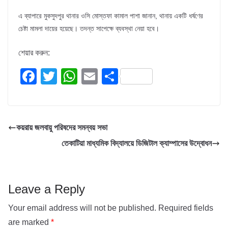
এ ব্যাপারে মুকসুদপুর থানার ওসি মোস্তফা কামাল পাশা জানান, থানায় একটি ধর্ষণের
চেষ্টা মামলা দায়ের হয়েছে। তদন্ত সাপেক্ষে ব্যবস্থা নেয়া হবে।
শেয়ার করুন:
F
T
W
E
S
a
wi
h
m
h
c
tt
at
ail
ar
e
er
s
e
কয়রায় জলবায়ু পরিষদের সমন্বয় সভা
b
A
তেকাটিয়া মাধ্যমিক বিদ্যালয়ে ডিজিটাল ক্যাম্পাসের উদ্বোধন
o
p
o
p
k
Leave a Reply
Your email address will not be published.
Required fields
are marked
*