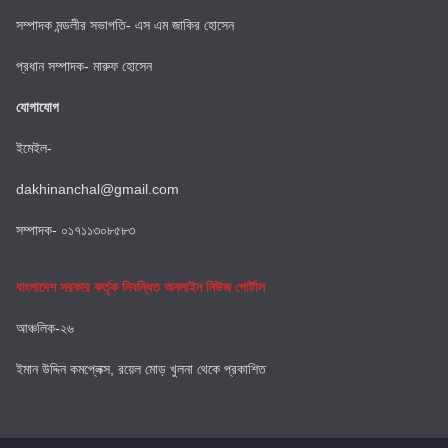
সম্পাদক মন্ডলীর সভাপতি- এস এম জাকির হোসেন
প্রধান সম্পাদক- মারুফ হোসেন
যোগাযোগ
ইমেইল-
dakhinanchal@gmail.com
সম্পাদক- ০১৭১১৩০৮৫৮৩
বাংলাদেশ সরকার কর্তৃক নিবন্ধিত অনলাইন নিউজ পোর্টাল
আঞ্চলিক-২৬
ইমান উদ্দিন কমপ্লেক্স, রয়েল মোড় খুলনা থেকে প্রকাশিত