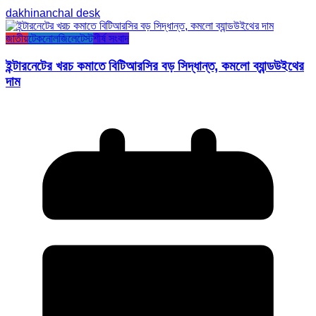
dakhinanchal desk
জাতীয়
টেকনোলজি
লেটেস্ট
শীর্ষ সংবাদ
ইন্টারনেটের খরচ কমাতে বিটিআরসির বড় সিদ্ধান্ত, কমলো ব্যান্ডউইথের
দাম