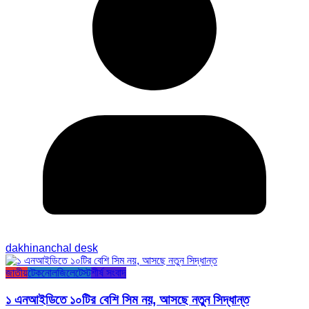
dakhinanchal desk
জাতীয়
টেকনোলজি
লেটেস্ট
শীর্ষ সংবাদ
১ এনআইডিতে ১০টির বেশি সিম নয়, আসছে নতুন সিদ্ধান্ত