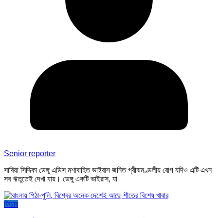
Senior reporter
সাবিয়া সিদ্দিকা ডেঙ্গু এডিস মশাবাহিত ভাইরাস জনিত গ্রীষ্মমণ্ডলীয় রোগ যদিও এটি এখন
সব ঋতুতেই দেখা যায়। ডেঙ্গু একটি ভাইরাস, যা
ফিচার