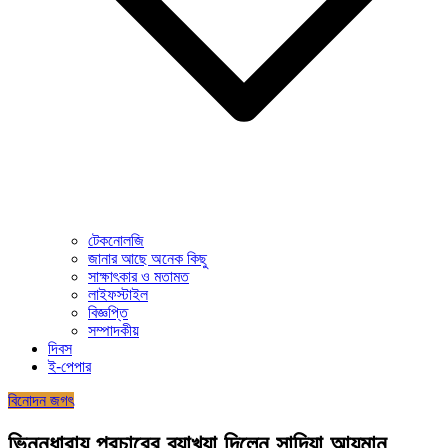
টেকনোলজি
জানার আছে অনেক কিছু
সাক্ষাৎকার ও মতামত
লাইফস্টাইল
বিজ্ঞপ্তি
সম্পাদকীয়
দিবস
ই-পেপার
বিনোদন জগৎ
ভিন্নধারায় প্রচারের ব্যাখ্যা দিলেন সাদিয়া আয়মান