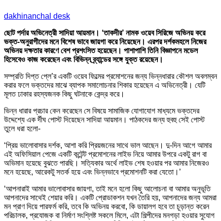
dakhinanchal desk
ছোট পর্দার অভিনেত্রী সাদিয়া আয়মান। ‘তাকদীর’ নামক ওয়েব সিরিজে অভিনয় করে
ভক্ত-অনুরাগীদের মনে বিশেষ ভাবে জায়গা করে নিয়েছেন। এরপর দর্শকমহলে নিজের
অভিনয় দক্ষতার কারণে বেশ প্রশংসিত হয়েছেন। পাশাপাশি তিনি বিজ্ঞাপনে মডেল
হিসেবেও কাজ করেছেন এবং বিভিন্ন ব্র্যান্ডের সঙ্গে যুক্ত রয়েছেন।
সম্প্রতি দিপ্ত প্লে’র একটি ওয়েব ফিল্মের প্রমোশনের জন্য ভিন্নধারার কৌশল অবলম্বন
করার ফলে ভক্তদের মাঝে ব্যাপক সমালোচনার শিকার হয়েছেন এ অভিনেত্রী। যেটি
মূলত ঢাকার রহস্যজনক কিছু ঘটনাকে কেন্দ্র করে।
ভিন্ন ধারার প্রচার কেন করেছেন সে বিষয়ে সামাজিক যোগাযোগ মাধ্যমে ভক্তদের
উদ্দেশ্যে এক র্দীঘ পোস্ট দিয়েছেন সাদিয়া আয়মান। পাঠকদের জন্য হুবহু সেই পোস্ট
তুলে ধরা হলো-
‘প্রিয় ভালোবাসার দর্শক, আশা করি প্রিয়জনের সাথে ভাল আছেন। দু-দিন আগে আমার
এই অফিসিয়াল পেজে একটি কন্টেন্ট প্রমোশনের লাইভ নিয়ে আমার উপরে একটু রাগ বা
অভিমান হয়েছে বুঝতে পারছি। সত্যিকার অর্থে লাইভ শেষ হওয়ার পর আমার নিজেরও
মনে হয়েছে, আরেকটু সতর্ক হয়ে এবং ভিন্নভাবে প্রমোশনটি করা যেতো।’
‘আপনারাই আমার ভালোবাসার জায়গা, তাই মনে হলো কিছু আলোচনা বা আমার অনুভূতি
আপনাদের সাথেই শেয়ার করি। একটি প্রোডাকশন যখন তৈরি হয়, আপনাদের জন্য আমরা
মন প্রাণ দিয়ে পারফর্ম করি, তবে কি অভিনয় করবো, কি ডায়ালগ হবে তা চূড়ান্ত করেন
পরিচালক, প্রযোজক বা নির্মাণ সংশ্লিষ্ট সকলে মিলে, এটা শিল্পীদের মনগড়া হওয়ার সুযোগ