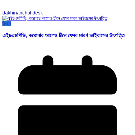
dakhinanchal desk
ফিচার
এইচএমপিভি, করোনার আগেও চীনে যেসব মারণ ভাইরাসের উৎপত্তি