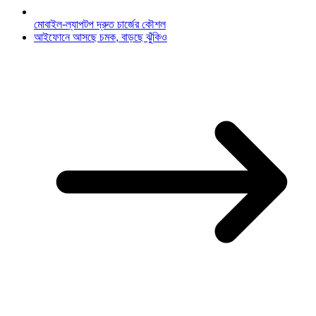
মোবাইল-ল্যাপটপ দ্রুত চার্জের কৌশল
আইফোনে আসছে চমক, বাড়ছে ঝুঁকিও