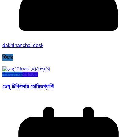
dakhinanchal desk
ফিচার
ফিচার
লেটেস্ট
শীর্ষ সংবাদ
ডেঙ্গু চিকিৎসায় হোমিওপ্যাথি