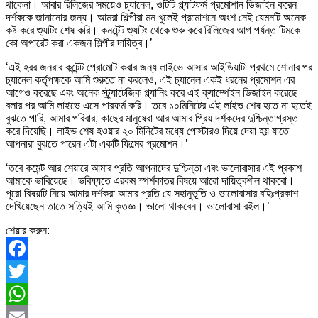
থাকেনা। আবার রিলিজের সময়েও চ্যানেল, ওটিটি প্ল্যাটফর্ম প্রমোশান ডিজাইন করেন
দর্শককে জানানোর জন্য। আমরা শিল্পীরা মন খুলেই প্রমোশনে অংশ নেই যেমনটি অনেক
কষ্ট করে শ্যুটিং শেষ করি। কনটেন্ট শ্যুটিং থেকে শুরু করে রিলিজের আগ পর্যন্ত টিমকে
কো অপারেট করা একজন শিল্পীর দায়িত্ব।’
‘এই হরর জনরার কন্টেন্ট প্রোমোট করার জন্য লাইভে আসার আইডিয়াটা প্রথমে শোনার পর
চ্যানেল কর্তৃপক্ষকে আমি শুরুতে না করলেও, এই চ্যানেল একই ধরনের প্রমোশন এর
আগেও করেছে এবং অনেক স্ট্র্যাটেজিক প্ল্যানিং করে এই ক্যাম্পেইন ডিজাইন করেছে
বলার পর আমি লাইভে এসে পারফর্ম করি। তবে ১০মিনিটের এই লাইভ শেষ হতে না হতেই
বুঝতে পারি, আমার পরিবার, কাছের মানুষেরা আর আমার প্রিয় দর্শকদের দুশ্চিন্তাগ্রস্ত
করে দিয়েছি। লাইভ শেষ হওয়ার ২০ মিনিটের মধ্যে পোস্টারও দিয়ে দেয়া হয় যাতে
আপনারা বুঝতে পারেন এটা একটি ফিল্মের প্রমোশন।’
‘তবে কমেন্ট আর শেয়ারে আমার প্রতি আপনাদের দুশ্চিন্তা এবং ভালোবাসার এই প্রকাশ
আমাকে ভাবিয়েছে। ভবিষ্যতে এরকম স্পর্শকাতর বিষয়ে আরো দায়িত্বশীল থাকবো।
পুরো বিষয়টি নিয়ে আমার দর্শকরা আমার প্রতি যে সহানুভূতি ও ভালোবাসার বহিঃপ্রকাশ
দেখিয়েছেন তাতে সত্যিই আমি কৃতজ্ঞ। ভালো থাকবেন। ভালোবাসা রইল।’
শেয়ার করুন:
Facebook
Twitter
WhatsApp