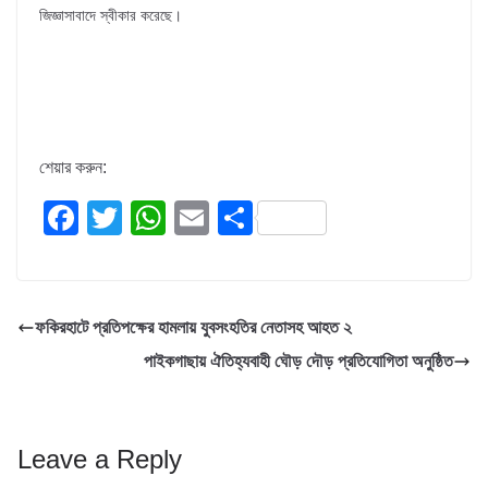
জিজ্ঞাসাবাদে স্বীকার করেছে।
শেয়ার করুন:
F
T
W
E
S
a
wi
h
m
h
c
tt
at
ail
ar
e
er
s
e
ফকিরহাটে প্রতিপক্ষের হামলায় যুবসংহতির নেতাসহ আহত ২
b
A
পাইকগাছায় ঐতিহ্যবাহী ঘৌড় দৌড় প্রতিযোগিতা অনুষ্ঠিত
o
p
o
p
k
Leave a Reply