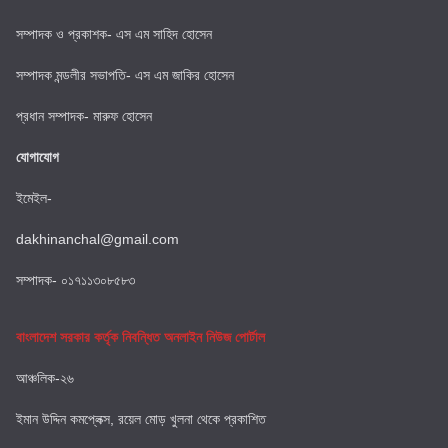
সম্পাদক ও প্রকাশক- এস এম সাহিদ হোসেন
সম্পাদক মন্ডলীর সভাপতি- এস এম জাকির হোসেন
প্রধান সম্পাদক- মারুফ হোসেন
যোগাযোগ
ইমেইল-
dakhinanchal@gmail.com
সম্পাদক- ০১৭১১৩০৮৫৮৩
বাংলাদেশ সরকার কর্তৃক নিবন্ধিত অনলাইন নিউজ পোর্টাল
আঞ্চলিক-২৬
ইমান উদ্দিন কমপ্লেক্স, রয়েল মোড় খুলনা থেকে প্রকাশিত