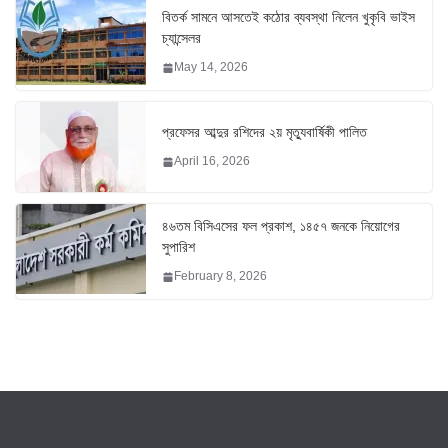
বিতর্ক সামনে আসতেই কঠোর ব্যবস্থা নিলেন খুকৃবি ভাইস
চ্যান্সেলর
May 14, 2026
প্রফেসর আব্দুর রশিদের ২য় মৃত্যুবার্ষিকী পালিত
April 16, 2026
৪৬তম বিসিএসের ফল প্রকাশ, ১৪৫৭ জনকে নিয়োগের
সুপারিশ
February 8, 2026