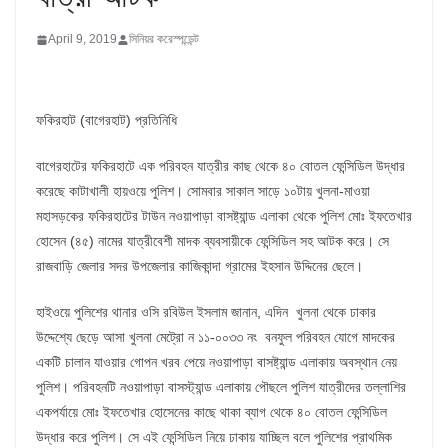
April 9, 2019
সিনিয়র করেস্পন্ডেন্ট
ফকিরহাট (বাগেরহাট) প্রতিনিধি
বাগেরহাটের ফকিরহাটে এক পরিবহন যাত্রীর কাছ থেকে ৪০ বোতল ফেন্সিডিল উদ্ধার
করেছে কাটাখালী হায়ওয়ে পুলিশ। সোমবার সাকাল সাড়ে ১০টায় খুলনা-মাওয়া
মহাসড়কের ফকিরহাটের টাউন নওয়াপাড়া বাসষ্ট্যান্ড এলাকা থেকে পুলিশ মোঃ ইফতেখার
হোসেন (৪৫) নামের যাত্রীবেশী মাদক ব্যবসায়ীকে ফেন্সিডিল সহ আটক করে। সে
রাজবাড়ি জেলার সদর উপজেলার কাজিকান্দা গ্রামের ইহসান উদ্দিনের ছেলে।
হাইওয়ে পুলিশের থানার ওসি রবিউল ইসলাম জানান, এদিন খুলনা থেকে ঢাকার
উদ্দেশ্যে ছেড়ে আসা খুলনা মেট্রো ন ১১-০০৩৩ নং বনফুল পরিবহন যোগে মাদকের
একটি চালান যাওয়ার গোপন খরব পেয়ে নওয়াপাড়া বাসষ্ট্যান্ড এলাকায় অবস্থান নেয়
পুলিশ। পরিবহনটি নওয়াপাড়া বাসস্ট্যান্ড এলাকায় পৌছলে পুলিশ যাত্রীদের তল্লাশির
একপর্যায়ে মোঃ ইফতেখার হোসেনের কাছে থাকা ব্যাগ থেকে ৪০ বোতল ফেন্সিডিল
উদ্ধার করে পুলিশ। সে এই ফেন্সিডিল নিয়ে ঢাকায় যাচ্ছিল বলে পুলিশের প্রাথমিক