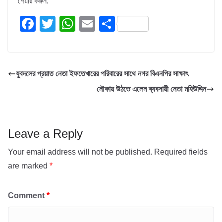
শেয়ার করুন:
F
T
W
E
S
a
wi
h
m
h
c
tt
at
ail
ar
e
er
s
e
যুবদলের প্রয়াত নেতা ইফতেখারের পরিবারের সাথে নগর বিএনপির সাক্ষাৎ
b
A
নৌকায় উঠতে এলেন ব্যবসায়ী নেতা মহিউদ্দিন
o
p
o
p
k
Leave a Reply
Your email address will not be published.
Required fields
are marked
*
Comment
*