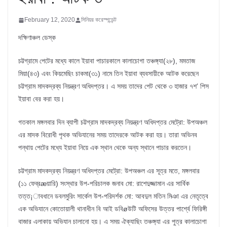
February 12, 2020
সিনিয়র করেস্পন্ডেন্ট
দক্ষিণাঞ্চল ডেস্ক
চট্টগ্রামে পেটের মধ্যে কালে ইয়াবা পাচারকালে কালাচোগা তঞ্চঙ্গ্যা(২৮), মমতাজ
মিয়া(৪৩) এবং কিয়মেছিং চাকমা(৩১) নামে তিন ইয়াবা ব্যবসায়ীকে আটক করেছেন
চট্টগ্রাম মাদকদ্রব্য নিয়ন্ত্রণ অধিদপ্তর। এ সময় তাদের পেট থেকে ৩ হাজার ৭শ’ পিস
ইয়াবা বের করা হয়।
গতকাল মঙ্গলবার দিন ব্যাপী চট্টগ্রাম মাদকদ্রব্য নিয়ন্ত্রণ অধিদপ্তর মেট্রো: উপঅঞ্চল
এর মাদক বিরোধী পৃথক অভিযানের সময় তাদেরকে আটক করা হয়। তারা অভিনব
পন্থায় পেটের মধ্যে ইয়াবা নিয়ে এক স্থান থেকে অন্য স্থানে পাচার করতেন।
চট্টগ্রাম মাদকদ্রব্য নিয়ন্ত্রণ অধিদপ্তর মেট্রো: উপঅঞ্চল এর সূত্র মতে, মঙ্গলবার
(১১ ফেব্রæয়ারি) সংস্থার উপ-পরিচালক জনাব মো: রাশেদুজ্জামান এর সার্বিক
তত্ত¡াবধানে ডবলমুরিং সার্কেল উপ-পরিদর্শক মো: আবদুল মতিন মিঞা এর নেতৃত্বে
এক অভিযানে কোতোয়ালী থানাধীন বি আই ডবিøউটি অফিসের উত্তর পার্শ্বে ফিরিঙ্গী
বাজার এলাকায় অভিযান চালানো হয়। এ সময় ঐক্যাছিং তঞ্চঙ্গ্যা এর পুত্র কালাচোগা