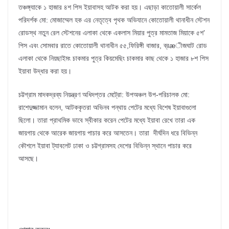
তঞ্চঙ্গ্যাকে ১ হাজার ৪শ পিস ইয়াবাসহ আটক করা হয়। এছাড়া কাতোয়ালী সার্কেল
পরিদর্শক মো: মোজাম্মেল হক এর নেতৃত্বে পৃথক অভিযানে কোতোয়ালী থানাধীন স্টেশন
রোডস্থ নতুন রেল স্টেশনের এলাকা থেকে একলাস মিয়ার পুত্র মামতাজ মিয়াকে ৫শ’
পিস এবং সোমবার রাতে কোতোয়ালী থানাধীন ৫৫,ফিরিঙ্গী বাজার, ব্রæীজঘাট রোড
এলাকা থেকে নিয়ছাইমং চাকমার পুত্র কিয়মেছিং চাকমার কাছ থেকে ১ হাজার ৮শ পিস
ইয়াবা উদ্ধার করা হয়।
চট্টগ্রাম মাদকদ্রব্য নিয়ন্ত্রণ অধিদপ্তর মেট্রো: উপঅঞ্চল উপ-পরিচালক মো:
রাশেদুজ্জামান বলেন, আটককৃতরা অভিনব পন্থায় পেটের মধ্যে বিশেষ ইয়াবাগুলো
ছিলো। তারা প্রাথমিক ভাবে স্বীকার করেন পেটের মধ্যে ইয়াবা রেখে তারা এক
জায়গায় থেকে আরেক জায়গায় পাচার করে আসতেন। তারা দীর্ঘদিন ধরে বিভিন্ন
কৌশলে ইয়াবা ট্যাবলেট ঢাকা ও চট্টগ্রামসহ দেশের বিভিন্ন স্থানে পাচার করে
আসছে।