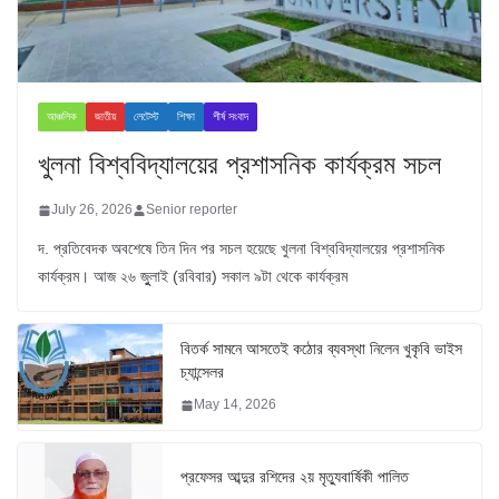
আঞ্চলিক
জাতীয়
লেটেস্ট
শিক্ষা
শীর্ষ সংবাদ
খুলনা বিশ্ববিদ্যালয়ের প্রশাসনিক কার্যক্রম সচল
July 26, 2026
Senior reporter
দ. প্রতিবেদক অবশেষে তিন দিন পর সচল হয়েছে খুলনা বিশ্ববিদ্যালয়ের প্রশাসনিক
কার্যক্রম। আজ ২৬ জুুলাই (রবিবার) সকাল ৯টা থেকে কার্যক্রম
বিতর্ক সামনে আসতেই কঠোর ব্যবস্থা নিলেন খুকৃবি ভাইস
চ্যান্সেলর
May 14, 2026
প্রফেসর আব্দুর রশিদের ২য় মৃত্যুবার্ষিকী পালিত