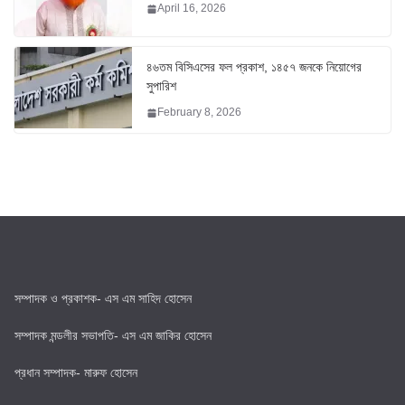
April 16, 2026
৪৬তম বিসিএসের ফল প্রকাশ, ১৪৫৭ জনকে নিয়োগের
সুপারিশ
February 8, 2026
সম্পাদক ও প্রকাশক- এস এম সাহিদ হোসেন
সম্পাদক মন্ডলীর সভাপতি- এস এম জাকির হোসেন
প্রধান সম্পাদক- মারুফ হোসেন