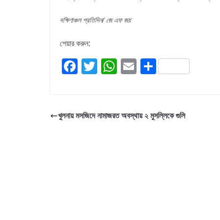
দক্ষিণাঞ্চল প্রতিদিন/ জে এফ জয়
শেয়ার করুন:
F
T
W
E
S
a
wi
h
m
h
c
tt
at
ail
ar
e
er
s
e
খুলনায় মসজিদে নামাজরত অবস্থায় ২ মুসল্লিকে গুলি
b
A
o
p
o
p
k