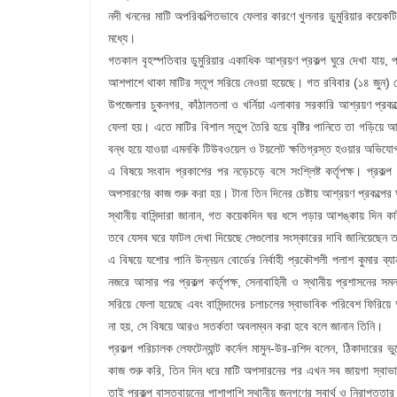
নদী খননের মাটি অপরিকল্পিতভাবে ফেলার কারণে খুলনার ডুমুরিয়ার কয়েকটি আশ
মধ্যে।
গতকাল বৃহস্পতিবার ডুমুরিয়ার একাধিক আশ্রয়ণ প্রকল্প ঘুরে দেখা যায়, 
আশপাশে থাকা মাটির স্তূপ সরিয়ে নেওয়া হয়েছে। গত রবিবার (১৪ জুন) থেকে
উপজেলার চুকনগর, কাঁঠালতলা ও খর্নিয়া এলাকার সরকারি আশ্রয়ণ প্রকল্প
ফেলা হয়। এতে মাটির বিশাল স্তুপ তৈরি হয়ে বৃষ্টির পানিতে তা গড়িয়ে
বন্ধ হয়ে যাওয়া এমনকি টিউবওয়েল ও টয়লেট ক্ষতিগ্রস্ত হওয়ার অভিয
এ বিষয়ে সংবাদ প্রকাশের পর নড়েচড়ে বসে সংশ্লিষ্ট কর্তৃপক্ষ। প্রকল্প
অপসারণের কাজ শুরু করা হয়। টানা তিন দিনের চেষ্টায় আশ্রয়ণ প্রকল্পে
স্থানীয় বাসিন্দারা জানান, গত কয়েকদিন ঘর ধসে পড়ার আশঙ্কায় দিন কা
তবে যেসব ঘরে ফাটল দেখা দিয়েছে সেগুলোর সংস্কারের দাবি জানিয়েছেন 
এ বিষয়ে যশোর পানি উন্নয়ন বোর্ডের নির্বাহী প্রকৌশলী পলাশ কুমার ব্
নজরে আসার পর প্রকল্প কর্তৃপক্ষ, সেনাবাহিনী ও স্থানীয় প্রশাসনের 
সরিয়ে ফেলা হয়েছে এবং বাসিন্দাদের চলাচলের স্বাভাবিক পরিবেশ ফিরিয়ে আ
না হয়, সে বিষয়ে আরও সতর্কতা অবলম্বন করা হবে বলে জানান তিনি।
প্রকল্প পরিচালক লেফটেন্যান্ট কর্নেল মামুন-উর-রশিদ বলেন, ঠিকাদারের 
কাজ শুরু করি, তিন দিন ধরে মাটি অপসারনের পর এখন সব জায়গা স্বাভাব
তাই প্রকল্প বাস্তবায়নের পাশাপাশি স্থানীয় জনগণের স্বার্থ ও নিরাপত্তার 