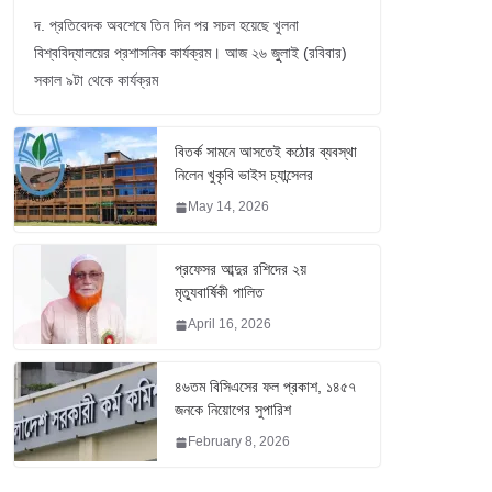
দ. প্রতিবেদক অবশেষে তিন দিন পর সচল হয়েছে খুলনা
বিশ্ববিদ্যালয়ের প্রশাসনিক কার্যক্রম। আজ ২৬ জুুলাই (রবিবার)
সকাল ৯টা থেকে কার্যক্রম
বিতর্ক সামনে আসতেই কঠোর ব্যবস্থা
নিলেন খুকৃবি ভাইস চ্যান্সেলর
May 14, 2026
প্রফেসর আব্দুর রশিদের ২য়
মৃত্যুবার্ষিকী পালিত
April 16, 2026
৪৬তম বিসিএসের ফল প্রকাশ, ১৪৫৭
জনকে নিয়োগের সুপারিশ
February 8, 2026