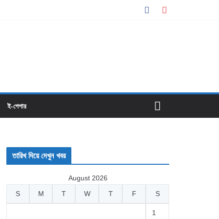
ই-পেপার
তারিখ দিয়ে দেখুন খবর
August 2026
S
M
T
W
T
F
S
1