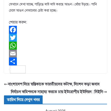
সেখানে দেখা যাচ্ছে, গাড়িতে দাউ দাউ করছে আগুন। ধোঁয়া উড়ছে। পানি
ঢেলে আগুন নেভানোর চেষ্টা করা হচ্ছে।
শেয়ার করুন:
F
a
T
c
w
W
e
i
h
E
b
t
a
m
S
o
t
t
a
h
বাংলাদেশ নিয়ে স্বস্তিকাকে ভারতীয়দের কটাক্ষ, দিলেন কড়া জবাব
o
e
s
i
a
নির্বাচন কমিশনকে সাহায্য করতে চায় ইউরোপীয় ইউনিয়ন : সিইসি
k
r
A
l
r
তারিখ দিয়ে দেখুন খবর
p
e
p