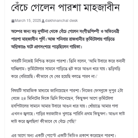
বেঁচে গেলেন পারশা মাহজাবীন
March 15, 2025
dakhinanchal desk
অল্পের জন্য বড় দুর্ঘটনা থেকে বেঁচে গেলেন সংগীতশিল্পী ও অভিনেত্রী
পারশা মাহজাবীন পূর্ণি। আজ শনিবার রাজধানীর কুর্মিটোলায় গাড়িতে
অগ্নিকাণ্ডে ঘটে প্রাণসংশয়ে পড়েছিলেন গায়িকা।
খবরটি নিজেই নিশ্চিত করেন পারশা। তিনি বলেন, ‘আমি উবারে করে বনানী
যাচ্ছিলাম। কুর্মিটোলার সামনে গাড়িতে হুট করে আগুন ধরে যায়। তড়িঘড়ি
করে বেরিয়েছি। কীভাবে যে বের হয়েছি বলতে পারব না।’
বিষয়টি সামাজিক মাধ্যমে জানিয়েছেন পারশা। নিজের ফেসবুকে দুপুর ২টা
বেজে ২৪ মিনিটের দিকে তিনি লিখেছেন, ‘কিছুক্ষণ আগে কুর্মিটোলা
হসপিটালের সামনে আমার উবারে আগুন ধরে যায়। ধোঁয়াতে আমার গলা
এখনও জ্বলছে। গাড়ির দরজাটাও খুলতে পারিনি প্রথম কিছুক্ষণ। আগুন দাউ
দাউ করে জ্বলছিল! কীভাবে যে বেঁচে গেছি!’
এর আগে অন্য একটি পোস্টে একটি ভিডিও প্রকাশ করেছেন পারশা।