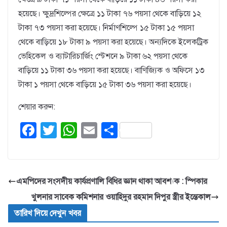
হয়েছে। ক্ষুদ্রশিল্পের ক্ষেত্রে ১১ টাকা ৭৬ পয়সা থেকে বাড়িয়ে ১২
টাকা ৭৩ পয়সা করা হয়েছে। নির্মাণশিল্পে ১৫ টাকা ১৫ পয়সা
থেকে বাড়িয়ে ১৮ টাকা ৯ পয়সা করা হয়েছে। অন্যদিকে ইলেকট্রিক
ভেহিকেল ও ব্যাটারিচার্জিং স্টেশনে ৯ টাকা ৬২ পয়সা থেকে
বাড়িয়ে ১১ টাকা ৩৬ পয়সা করা হয়েছে। বাণিজ্যিক ও অফিসে ১৩
টাকা ১ পয়সা থেকে বাড়িয়ে ১৫ টাকা ৩৬ পয়সা করা হয়েছে।
শেয়ার করুন:
F
T
W
E
S
a
wi
h
m
h
c
tt
at
ail
ar
e
er
s
e
এমপিদের সংসদীয় কার্যপ্রণালি বিধির জ্ঞান থাকা আবশ্যক : স্পিকার
b
A
খুলনার সাবেক কমিশনার ওয়াহিদুর রহমান দিপুর স্ত্রীর ইন্তেকাল
o
p
তারিখ দিয়ে দেখুন খবর