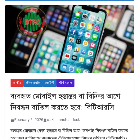
জাতীয়
টেকনোলজি
লেটেস্ট
শীর্ষ সংবাদ
ব্যবহৃত মোবাইল হস্তান্তর বা বিক্রির আগে
নিবন্ধন বাতিল করতে হবে: বিটিআরসি
February 3, 2026
dakhinanchal desk
ব্যবহৃত মোবাইল ফোন হস্তান্তর বা বিক্রির আগে অবশ্যই নিবন্ধন বাতিল করতে
হবে বলে জানিয়েছে বাংলাদেশ টেলিযোগাযোগ নিয়ন্ত্রণ কমিশন (বিটিআরসি)।