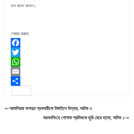
বলে জবেদ জানান।
শেয়ার করুন:
F
a
T
c
w
W
e
i
h
E
b
t
a
m
S
o
t
t
a
h
আশুলিয়ার অপহৃত ব্যবসায়ীকে টাঙ্গাইলে উদ্ধার, আটক ৩
o
e
s
i
a
ময়মনসিংহে পোশাক শ্রমিককে ছুরি মেরে হত্যা, আটক ১
k
r
A
l
r
p
e