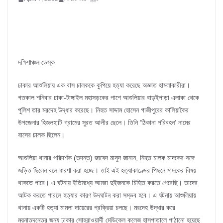
দক্ষিণাঞ্চল ডেস্ক
ঢাকার আশুলিয়ায় এক বাস চালককে কুপিয়ে হত্যা করেছে অজ্ঞাত হামলাকারীরা।
গতকাল শনিবার ঢাকা-টাঙ্গাইল মহাসড়কের পাশে আশুলিয়ার বাড়ইপাড়া এলাকা থেকে
পুলিশ তার মরদেহ উদ্ধার করেছে। নিহত সাদ্দাম হোসেন গাজীপুরের কালিয়াকৈর
উপজেলার হিজলহাটি গ্রামের সুরত আলীর ছেলে। তিনি ‘ঠিকানা পরিবহন’ নামের
বাসের চালক ছিলেন।
আশুলিয়া থানার পরিদর্শক (তদন্ত) জাবেদ মাসুদ জানান, নিহত চালক মাদকের সঙ্গে
জড়িত ছিলেন বলে ধারণা করা হচ্ছে। তাই এই হত্যাকাণ্ডের পিছনে মাদকের বিষয়
থাকতে পারে। এ ঘটনায় ইতিমধ্যে আমরা দুইজনকে চিহিৃত করতে পেরেছি। তাদের
আটক করতে পারলে হত্যার কারণ উদঘাটন করা সম্ভব হবে। এ ঘটনায় আশুলিয়ায়
থানায় একটি হত্যা মামলা দায়েরের প্রক্রিয়া চলছে। মরদেহ উদ্ধার করে
ময়নাতদন্তের জন্য ঢাকার সোহরাওয়ার্দী মেডিকেল কলেজ হাসপাতালে পাঠানো হয়েছে