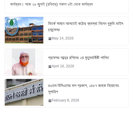
কার্যক্রম। আজ ২৬ জুুলাই (রবিবার) সকাল ৯টা থেকে কার্যক্রম
বিতর্ক সামনে আসতেই কঠোর ব্যবস্থা নিলেন খুকৃবি ভাইস
চ্যান্সেলর
May 14, 2026
প্রফেসর আব্দুর রশিদের ২য় মৃত্যুবার্ষিকী পালিত
April 16, 2026
৪৬তম বিসিএসের ফল প্রকাশ, ১৪৫৭ জনকে নিয়োগের
সুপারিশ
February 8, 2026